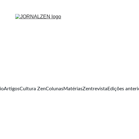
io
Artigos
Cultura Zen
Colunas
Matérias
Zentrevista
Edições anteri